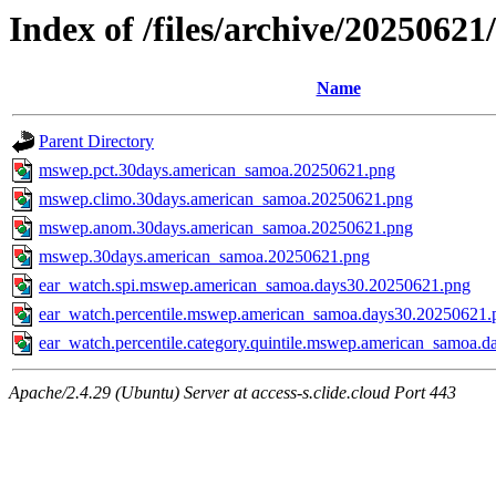
Index of /files/archive/202506
Name
Parent Directory
mswep.pct.30days.american_samoa.20250621.png
mswep.climo.30days.american_samoa.20250621.png
mswep.anom.30days.american_samoa.20250621.png
mswep.30days.american_samoa.20250621.png
ear_watch.spi.mswep.american_samoa.days30.20250621.png
ear_watch.percentile.mswep.american_samoa.days30.20250621.
ear_watch.percentile.category.quintile.mswep.american_samoa.
Apache/2.4.29 (Ubuntu) Server at access-s.clide.cloud Port 443